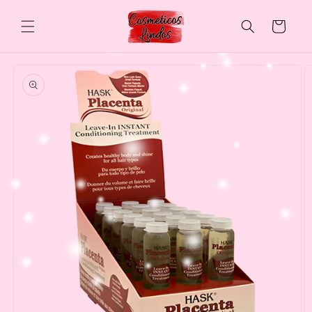
Skip to
content
Cart
Skip to
product
information