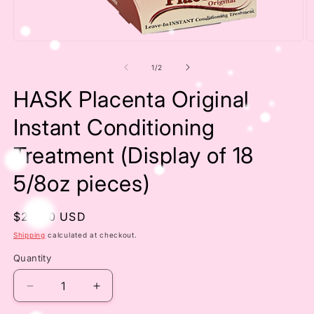
Open
O
media
m
1
2
of
1
/
2
in
in
modal
m
HASK Placenta Original
Instant Conditioning
Treatment (Display of 18
5/8oz pieces)
Regular
$25.00 USD
price
Shipping
calculated at checkout.
Quantity
Decrease
Increase
quantity
quantity