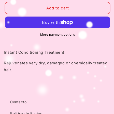
for
for
HASK
HASK
Add to cart
Placenta
Placenta
Original
Original
Instant
Instant
Conditioning
Conditioning
Treatment
Treatment
More payment options
(Display
(Display
of
of
18
18
Instant Conditioning Treatment
5/8oz
5/8oz
pieces)
pieces)
Rejuvenates very dry, damaged or chemically treated
hair.
Contacto
Politica de Envios