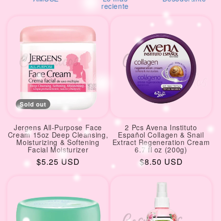
i
reciente
o
n
:
Sold out
Jergens All-Purpose Face
2 Pcs Avena Instituto
Cream 15oz Deep Cleansing,
Español Collagen & Snail
Moisturizing & Softening
Extract Regeneration Cream
Facial Moisturizer
6.7 fl oz (200g)
Regular
$5.25 USD
Regular
$8.50 USD
price
price