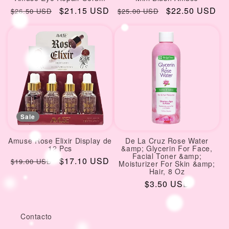
Regular
Sale
$21.15 USD
Regular
Sale
$22.50 USD
$26.50 USD
$25.00 USD
price
price
price
price
Sale
Amuse Rose Elixir Display de
De La Cruz Rose Water
12 Pcs
&amp; Glycerin For Face,
Facial Toner &amp;
Regular
Sale
$17.10 USD
$19.00 USD
Moisturizer For Skin &amp;
Hair, 8 Oz
price
price
Regular
$3.50 USD
price
Contacto