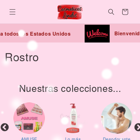
Skip to
content
Cart
Bienvenid
a todos los Estados Unidos
C
Rostro
o
l
Nuestras colecciones...
l
e
c
t
AMUSE
Lo más
Desodorante