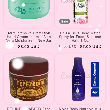
Sale
Atrix Intensive Protection
De La Cruz Rose Water
Hand Cream 200ml - Aloe
Spray for Face, Skin and
Vera Moisturizer - New Jar
Hair, 8 Oz
Regular
$8.00 USD
Regular
Sale
$7.00 USD
$9.00 USD
price
price
price
DEL INDIO PAPAGO Face
Nivea Body Nutritive Milk