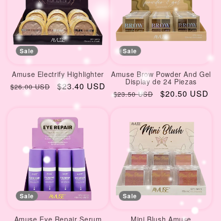
Sale
Sale
Amuse Electrify Highlighter
Amuse Brow Powder And Gel
Display de 24 Piezas
Regular
Sale
$23.40 USD
$26.00 USD
Regular
Sale
$20.50 USD
$23.50 USD
price
price
price
price
Sale
Sale
Amuse Eye Repair Serum
Mini Blush Amuse