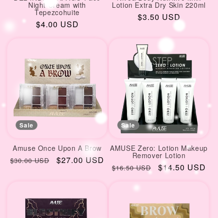
Night Cream with
Lotion Extra Dry Skin 220ml
Tepezcohuite
Regular
$3.50 USD
Regular
$4.00 USD
price
price
Sale
Sale
Amuse Once Upon A Brow
AMUSE Zero: Lotion Makeup
Remover Lotion
Regular
Sale
$27.00 USD
$30.00 USD
Regular
Sale
$14.50 USD
$16.50 USD
price
price
price
price