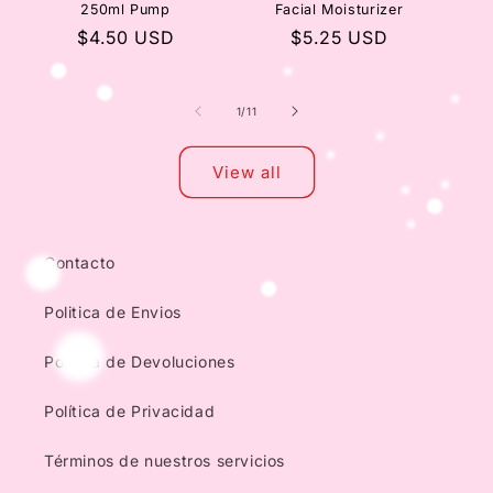
250ml Pump
Facial Moisturizer
Regular
$4.50 USD
Regular
$5.25 USD
price
price
of
1
/
11
View all
Contacto
Politica de Envios
Política de Devoluciones
Política de Privacidad
Términos de nuestros servicios