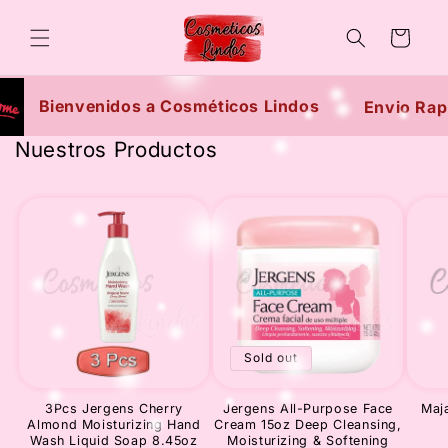
Skip to
content
Cart
Bienvenidos a Cosméticos Lindos
Envio Rap
Nuestros Productos
Sold out
3Pcs Jergens Cherry
Jergens All-Purpose Face
Maj
Almond Moisturizing Hand
Cream 15oz Deep Cleansing,
Wash Liquid Soap 8.45oz
Moisturizing & Softening