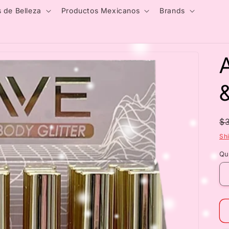
 de Belleza
Productos Mexicanos
Brands
&
R
$
p
Sh
Qu