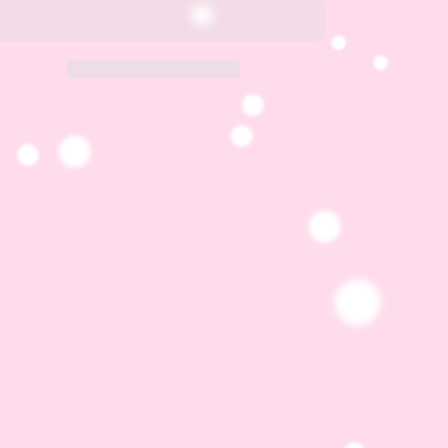
Face
Face
&amp;
&amp;
Body
Body
Glitter
Glitter