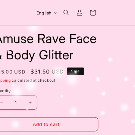
Log
L
Cart
English
in
a
n
Amuse Rave Face
g
u
 Body Glitter
a
g
egular
Sale
$31.50 USD
35.00 USD
Sale
e
rice
price
ipping
calculated at checkout.
antity
Decrease
Increase
quantity
quantity
for
for
Amuse
Amuse
Add to cart
Rave
Rave