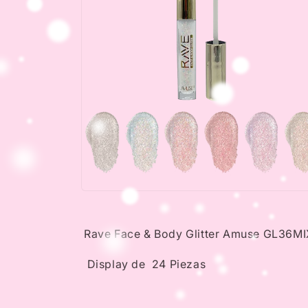
Open
media
2
in
Rave Face & Body Glitter Amuse GL36M
modal
Display de 24 Piezas