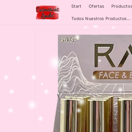
Skip to
Start
Ofertas
Productos
content
Todos Nuestros Productos...
Skip to
product
information