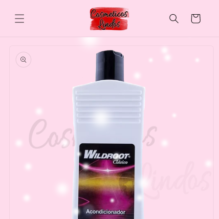
Skip to
content
Cart
Skip to
product
information