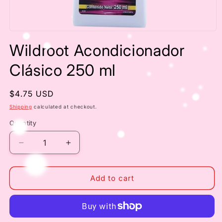
Open
media
Wildroot Acondicionador
1
in
modal
Clásico 250 ml
Regular
$4.75 USD
price
Shipping
calculated at checkout.
Quantity
Decrease
Increase
quantity
quantity
for
for
Wildroot
Wildroot
Add to cart
Acondicionador
Acondicionador
Clásico
Clásico
250
250
ml
ml