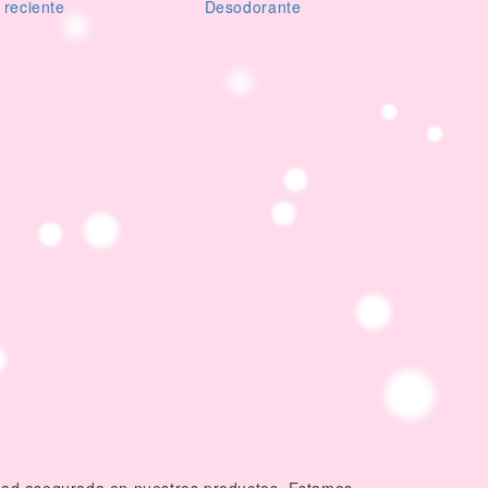
 reciente
Desodorante
c