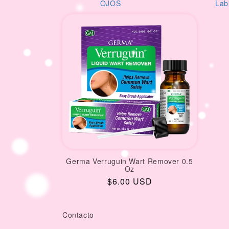
i
l
OJOS
Lab
o
n
:
Germa Verruguin Wart Remover 0.5
Oz
Regular
$6.00 USD
price
Contacto