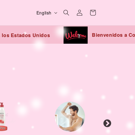
L
Log
Cart
English
in
a
n
Bienvenidos a Co
 los Estados Unidos
g
u
a
g
e