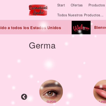
Skip to
Start
Ofertas
Productos 
content
Todos Nuestros Productos...
Bienve
do a todos los Estados Unidos
C
Germa
o
l
l
e
c
t