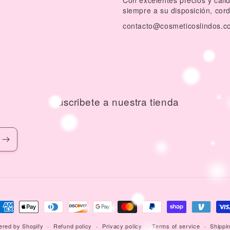
Con excelentes precios y cal
siempre a su disposición, cor
contacto@cosmeticoslindos.c
Suscribete a nuestra tienda
ayment
ethods
red by Shopify
Refund policy
Privacy policy
Terms of service
Shippin