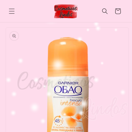
Skip to
content
Cart
Skip to
product
information