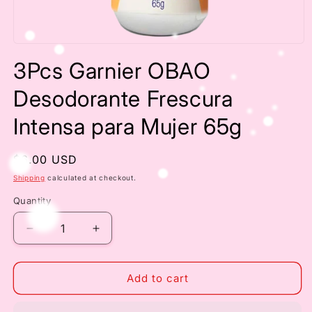
Open
media
3Pcs Garnier OBAO
1
in
modal
Desodorante Frescura
Intensa para Mujer 65g
Regular
$6.00 USD
price
Shipping
calculated at checkout.
Quantity
Decrease
Increase
quantity
quantity
for
for
3Pcs
3Pcs
Add to cart
Garnier
Garnier
OBAO
OBAO