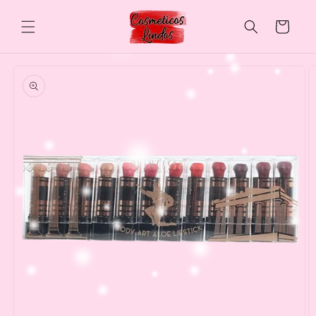
Skip to
content
Cart
Skip to
product
information