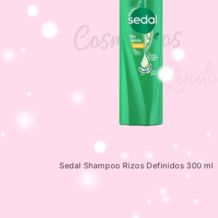
Open
media
2
in
Sedal Shampoo Rizos Definidos 300 ml
modal