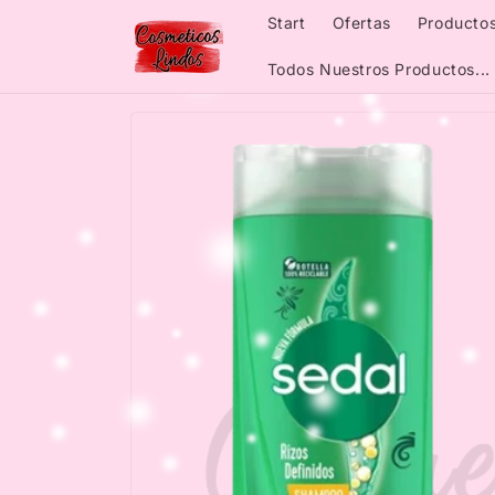
Skip to
Start
Ofertas
Productos
content
Todos Nuestros Productos...
Skip to
product
information