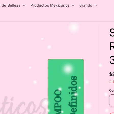
 de Belleza
Productos Mexicanos
Brands
R
$
p
Sh
Qu