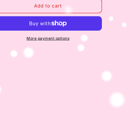
Sedal
Sedal
Add to cart
Shampoo
Shampoo
Rizos
Rizos
Definidos
Definidos
300
300
ml
ml
More payment options