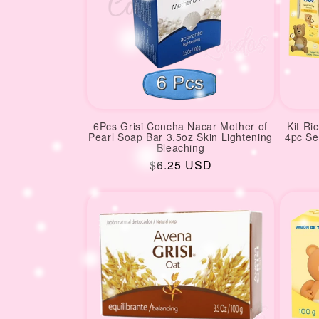
6Pcs Grisi Concha Nacar Mother of
Kit Ri
Pearl Soap Bar 3.5oz Skin Lightening
4pc Se
Bleaching
Regular
$6.25 USD
price