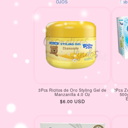
i
S
Labios
AM
o
n
:
3Pcs Ricitos de Oro Styling Gel de
2Pcs Z
Manzanilla 4.0 Oz
500
E
Regular
$6.00 USD
price