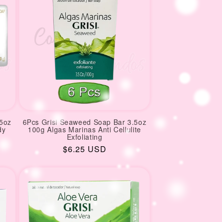
35oz
6Pcs Grisi Seaweed Soap Bar 3.5oz
dy
100g Algas Marinas Anti Cellulite
Exfoliating
Regular
$6.25 USD
price