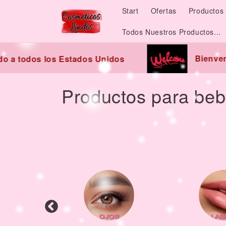
Skip to
Start
Ofertas
Productos 
content
Todos Nuestros Productos...
Bienvenid
a todos los Estados Unidos
C
Productos para be
o
l
l
e
c
t