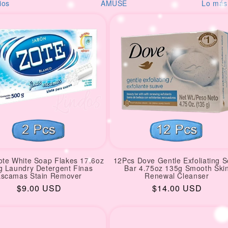
USE
Lo más reciente
Desod
ote White Soap Flakes 17.6oz
12Pcs Dove Gentle Exfoliating 
g Laundry Detergent Finas
Bar 4.75oz 135g Smooth Ski
scamas Stain Remover
Renewal Cleanser
Regular
$9.00 USD
Regular
$14.00 USD
price
price