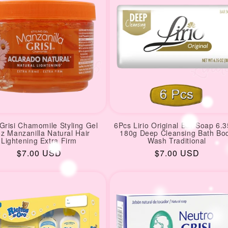
Grisi Chamomile Styling Gel
6Pcs Lirio Original Bar Soap 6.
z Manzanilla Natural Hair
180g Deep Cleansing Bath Bo
Lightening Extra Firm
Wash Traditional
Regular
$7.00 USD
Regular
$7.00 USD
price
price