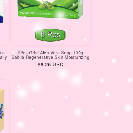
nic
6Pcs Grisi Aloe Vera Soap 100g
aily
Sábila Regenerative Skin Moisturizing
Regular
$6.25 USD
price