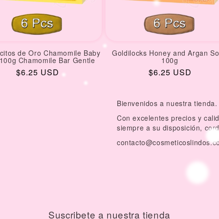
icitos de Oro Chamomile Baby
Goldilocks Honey and Argan S
100g Chamomile Bar Gentle
100g
Regular
$6.25 USD
Regular
$6.25 USD
price
price
Bienvenidos a nuestra tienda.
Con excelentes precios y cal
siempre a su disposición, cor
contacto@cosmeticoslindos.c
Suscribete a nuestra tienda