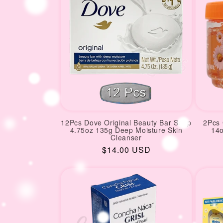
12Pcs Dove Original Beauty Bar Soap
2Pcs 
4.75oz 135g Deep Moisture Skin
14o
Cleanser
Regular
$14.00 USD
price