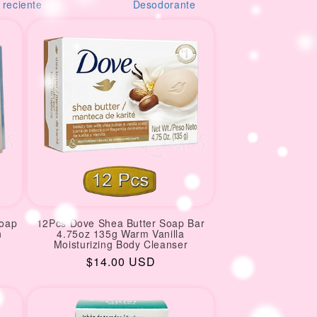
orante
creams
M
Soap
12Pcs Dove Shea Butter Soap Bar
n
4.75oz 135g Warm Vanilla
Moisturizing Body Cleanser
Regular
$14.00 USD
price