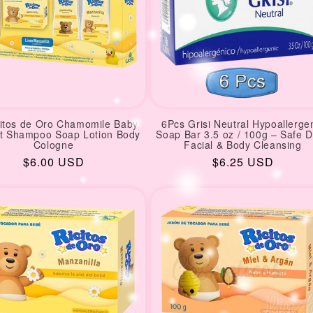
citos de Oro Chamomile Baby
6Pcs Grisi Neutral Hypoallerge
t Shampoo Soap Lotion Body
Soap Bar 3.5 oz / 100g – Safe D
Cologne
Facial & Body Cleansing
Regular
$6.00 USD
Regular
$6.25 USD
price
price