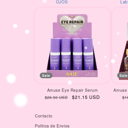
i
l
OJOS
Lab
o
n
:
Sale
Sale
Amuse Eye Repair Serum
Amuse 
Regular
Sale
$21.15 USD
Re
$26.50 USD
$1
price
price
pr
Contacto
Politica de Envios