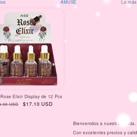
ios
AMUSE
Lo más
Rose Elixir Display de 12 Pcs
gular
Sale
$17.10 USD
9.00 USD
ice
price
Bienvenidos a nuestra tienda.
Con excelentes precios y cal