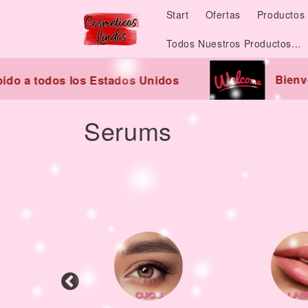
Skip to
Start
Ofertas
Productos 
content
Todos Nuestros Productos...
Bienve
do a todos los Estados Unidos
C
Serums
o
l
l
e
c
t