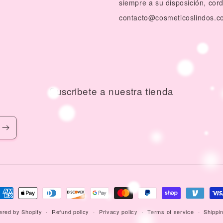
siempre a su disposición, cor
contacto@cosmeticoslindos.c
Suscribete a nuestra tienda
ayment
ethods
red by Shopify
Refund policy
Privacy policy
Terms of service
Shippin