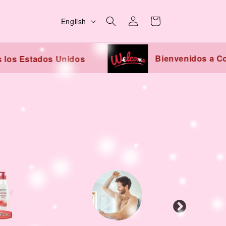
L
Log
Cart
English
in
a
n
Bienvenidos a Co
 los Estados Unidos
g
u
a
g
e