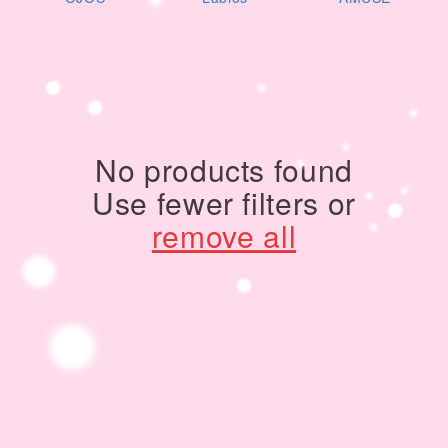
i
o
n
:
No products found
Use fewer filters or
remove all