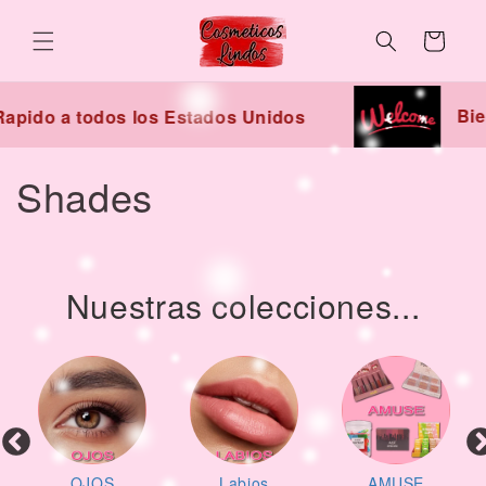
Skip to
content
Cart
Bie
apido a todos los Estados Unidos
C
Shades
o
l
Nuestras colecciones...
l
e
c
t
OJOS
Labios
AMUSE